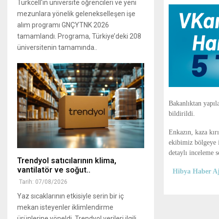
Turkcell'in üniversite öğrencileri ve yeni
mezunlara yönelik gelenekselleşen işe
alım programı GNÇYTNK 2026
tamamlandı. Programa, Türkiye’deki 208
üniversitenin tamamında..
Bakanlıktan yapıl
bildirildi.
Enkazın, kaza kır
ekibimiz bölgeye 
detaylı inceleme s
Trendyol satıcılarının klima,
vantilatör ‎ve soğut..
Hibya Haber Aj
Tarih: 07/08/2026
Yaz sıcaklarının etkisiyle serin bir iç
mekan isteyenler iklimlendirme
ürünlerine yöneldi, ‎Trendyol verileri ilgili