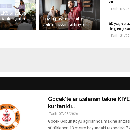
ka..
k
m
e
Tarih: 02/0
.
LKS'ta yapay
z
.
da iletişimin
Fazla paylaşım siber
l
50 yaş ve ü
saldırı riskini artırıyor..
e
ile genç kad
r
Tarih: 31/0
i
n
d
e
r
.
.
Göcek’te arızalanan tekne KIYE
kurtarıldı..
Tarih: 07/08/2026
Göcek Göbün Koyu açıklarında makine arızası
sürüklenen 13 metre boyundaki teknedeki 7 kiş