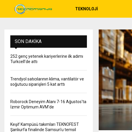
TEKNOLOJI
SON DAKIKA
Kriptopara
Trendyol
252 genç yetenek kariyerlerine ilk adımı
satıcılarının klima,
Turkcell’de attı
vantilatör ‎ve
soğutucu siparişleri
Trendyol satıcılarının klima, vantilatör ‎ve
soğutucu siparişleri 5 kat arttı
5 kat arttı
Tarih: 07/08/2026
Roborock Deneyim Alanı 7-16 Ağustos'ta
İzmir Optimum AVM'de
HABERIN DEVAMI
Keşif Kampüsü takımları TEKNOFEST
Şanlıurfa finalinde Samsun'u temsil