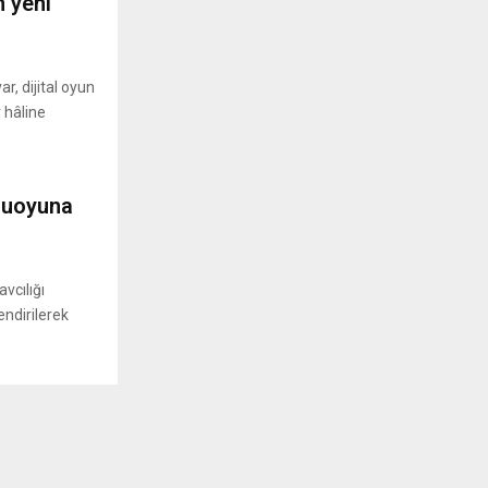
n yeni
, dijital oyun
 hâline
muoyuna
vcılığı
endirilerek