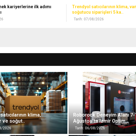
ek kariyerlerine ilk adımı
Trendyol satıcılarının klima, vant
ı
soğutucu siparişleri 5 ka..
26
Tarih: 07/08/2026
satıcılarının klima,
Roborock Deneyim Alanı 7-
 ‎ve soğut..
Ağustos'ta İzmir Optim..
08/2026
Tarih: 06/08/2026