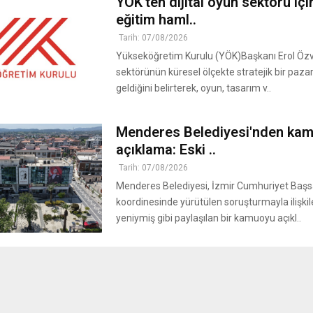
YÖK’ten dijital oyun sektörü içi
eğitim haml..
Tarih: 07/08/2026
Yükseköğretim Kurulu (YÖK)Başkanı Erol Özvar
sektörünün küresel ölçekte stratejik bir pazar
geldiğini belirterek, oyun, tasarım v..
Menderes Belediyesi'nden ka
açıklama: Eski ..
Tarih: 07/08/2026
Menderes Belediyesi, İzmir Cumhuriyet Başsa
koordinesinde yürütülen soruşturmayla ilişkil
yeniymiş gibi paylaşılan bir kamuoyu açıkl..