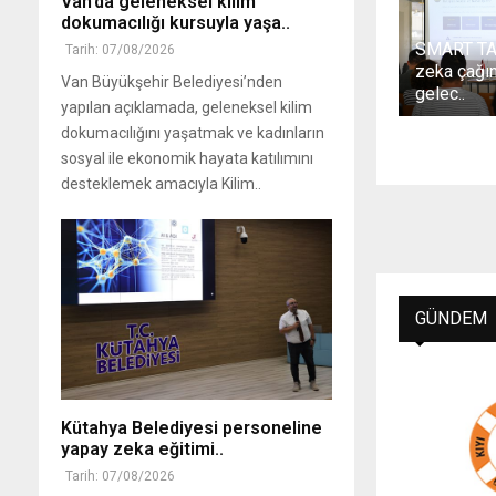
Van’da geleneksel kilim
i
Y
’
u
dokumacılığı kursuyla yaşa..
n
e
.
t
SMART TA
Tarih: 07/08/2026
i
n
.
.
zeka çağın
T
i
.
Van Büyükşehir Belediyesi’nden
gelec..
ü
A
yapılan açıklamada, geleneksel kilim
r
k
dokumacılığını yaşatmak ve kadınların
k
s
sosyal ile ekonomik hayata katılımını
i
e
desteklemek amacıyla Kilim..
y
s
e
u
’
a
d
r
.
.
.
.
GÜNDEM
Kütahya Belediyesi personeline
yapay zeka eğitimi..
Tarih: 07/08/2026