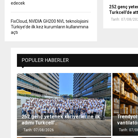
edecek
252 genç yeten
Turkcell’de att
Tarih: 07/08/20
FixCloud, NVIDIA GH200 NVL teknolojisini
Türkiye’de ilk kez kurumların kullanımına
açtı
POPULER HABERLER
252 genç yetenek kariyerlerine ilk
Trendyol 
adımı Turkcell’..
vantilatör
Tarih: 07/08/2026
Tarih: 07/