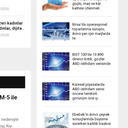
i
l
güçlü, marj ve kâr
ş
kalitesi izlenmeli..
8/2026
i
i
.
m
.
zeri kadınlar
Brisa'da operasyonel
i
ınlar, dijita..
toparlanma sürüyor,
n
ikinci yarı için marjlarda
7/2026
g
te..
e
l
BIST 100'de 13.890
e
direnci kritik, gözler
c
ABD istihdam verisinde
.
.
Küresel piyasalarda
ABD istihdam verisi
öncesi temkinli
M-5 ile
görünüm öne çı..
Ebebek'in ikinci çeyrek
sonuçlarında büyüme
 nedeniyle
sürerken karlılık baskısı
i, Kıyı