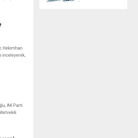
..
e
r, Hekimhan
e inceleyerek,
lu, AK Parti
lletvekili