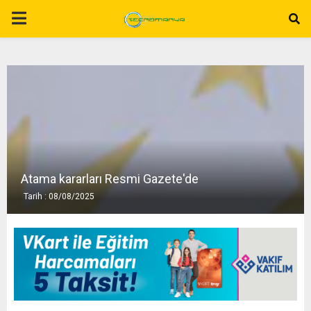
P
R
I
M
A
Atama kararları Resmi Gazete'de
Tarih : 08/08/2025
R
Y
M