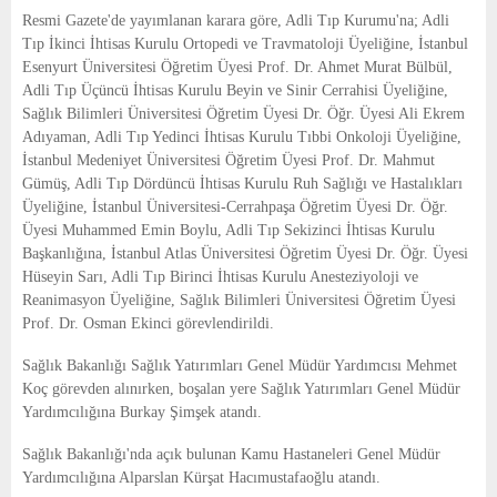
E
Resmi Gazete'de yayımlanan karara göre, Adli Tıp Kurumu'na; Adli
Tıp İkinci İhtisas Kurulu Ortopedi ve Travmatoloji Üyeliğine, İstanbul
N
Esenyurt Üniversitesi Öğretim Üyesi Prof. Dr. Ahmet Murat Bülbül,
Adli Tıp Üçüncü İhtisas Kurulu Beyin ve Sinir Cerrahisi Üyeliğine,
Sağlık Bilimleri Üniversitesi Öğretim Üyesi Dr. Öğr. Üyesi Ali Ekrem
U
Adıyaman, Adli Tıp Yedinci İhtisas Kurulu Tıbbi Onkoloji Üyeliğine,
İstanbul Medeniyet Üniversitesi Öğretim Üyesi Prof. Dr. Mahmut
Gümüş, Adli Tıp Dördüncü İhtisas Kurulu Ruh Sağlığı ve Hastalıkları
Üyeliğine, İstanbul Üniversitesi-Cerrahpaşa Öğretim Üyesi Dr. Öğr.
Üyesi Muhammed Emin Boylu, Adli Tıp Sekizinci İhtisas Kurulu
Başkanlığına, İstanbul Atlas Üniversitesi Öğretim Üyesi Dr. Öğr. Üyesi
Hüseyin Sarı, Adli Tıp Birinci İhtisas Kurulu Anesteziyoloji ve
Reanimasyon Üyeliğine, Sağlık Bilimleri Üniversitesi Öğretim Üyesi
Prof. Dr. Osman Ekinci görevlendirildi.
Sağlık Bakanlığı Sağlık Yatırımları Genel Müdür Yardımcısı Mehmet
Koç görevden alınırken, boşalan yere Sağlık Yatırımları Genel Müdür
Yardımcılığına Burkay Şimşek atandı.
Sağlık Bakanlığı'nda açık bulunan Kamu Hastaneleri Genel Müdür
Yardımcılığına Alparslan Kürşat Hacımustafaoğlu atandı.