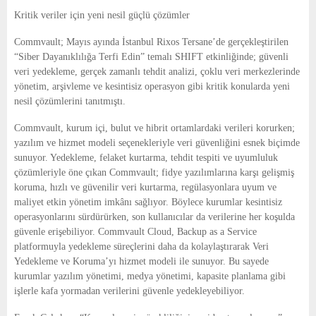
Kritik veriler için yeni nesil güçlü çözümler
Commvault; Mayıs ayında İstanbul Rixos Tersane’de gerçekleştirilen
“Siber Dayanıklılığa Terfi Edin” temalı SHIFT etkinliğinde; güvenli
veri yedekleme, gerçek zamanlı tehdit analizi, çoklu veri merkezlerinde
yönetim, arşivleme ve kesintisiz operasyon gibi kritik konularda yeni
nesil çözümlerini tanıtmıştı.
Commvault, kurum içi, bulut ve hibrit ortamlardaki verileri korurken;
yazılım ve hizmet modeli seçenekleriyle veri güvenliğini esnek biçimde
sunuyor. Yedekleme, felaket kurtarma, tehdit tespiti ve uyumluluk
çözümleriyle öne çıkan Commvault; fidye yazılımlarına karşı gelişmiş
koruma, hızlı ve güvenilir veri kurtarma, regülasyonlara uyum ve
maliyet etkin yönetim imkânı sağlıyor. Böylece kurumlar kesintisiz
operasyonlarını sürdürürken, son kullanıcılar da verilerine her koşulda
güvenle erişebiliyor. Commvault Cloud, Backup as a Service
platformuyla yedekleme süreçlerini daha da kolaylaştırarak Veri
Yedekleme ve Koruma’yı hizmet modeli ile sunuyor. Bu sayede
kurumlar yazılım yönetimi, medya yönetimi, kapasite planlama gibi
işlerle kafa yormadan verilerini güvenle yedekleyebiliyor.