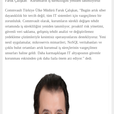
Faruk Çalışkan: “Kurumların iş sürekliliğini yeniden tanımlıyoruz”
Commvault Türkiye Ülke Müdürü Faruk Çalışkan, “Bugün artık siber
dayanıklılık bir tercih değil, tüm IT sistemleri için vazgeçilmez bir
zorunluluk. Commvault olarak, kurumların sürekli değişen tehdit
ortamında iş sürekliliğini yeniden tanımlıyor; proaktif risk yönetimi,
güvenli veri saklama, gelişmiş tehdit analizi ve değiştirilemez
yedekleme çözümleriyle kesintisiz operasyonlarını destekliyoruz. Yeni
nesil uygulamalar, mikroservis mimarileri, NoSQL veritabanları ve
çoklu bulut ortamları artık kurumsal iş süreçlerinin vazgeçilmez
unsurları haline geldi. Daha karmaşıklaşan IT altyapısının güvenle
korunması eskisinden çok daha fazla önem arz ediyor.” dedi.