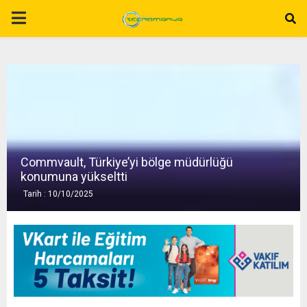
P
R
I
M
Commvault, Türkiye’yi bölge müdürlüğü
A
konumuna yükseltti
Tarih : 10/10/2025
R
Y
M