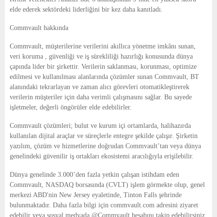
elde ederek sektördeki liderliğini bir kez daha kanıtladı.
Commvault hakkında
Commvault, müşterilerine verilerini akıllıca yönetme imkânı sunan,
veri koruma , güvenliği ve iş sürekliliği hazırlığı konusunda dünya
çapında lider bir şirkettir. Verilerin saklanması, korunması, optimize
edilmesi ve kullanılması alanlarında çözümler sunan Commvault, BT
alanındaki tekrarlayan ve zaman alıcı görevleri otomatikleştirerek
verilerin müşteriler için daha verimli çalışmasını sağlar. Bu sayede
işletmeler, değerli öngörüler elde edebilirler.
Commvault çözümleri; bulut ve kurum içi ortamlarda, halihazırda
kullanılan dijital araçlar ve süreçlerle entegre şekilde çalışır. Şirketin
yazılım, çözüm ve hizmetlerine doğrudan Commvault’tan veya dünya
genelindeki güvenilir iş ortakları ekosistemi aracılığıyla erişilebilir.
Dünya genelinde 3.000’den fazla yetkin çalışan istihdam eden
Commvault, NASDAQ borsasında (CVLT) işlem görmekte olup, genel
merkezi ABD'nin New Jersey eyaletinde, Tinton Falls şehrinde
bulunmaktadır. Daha fazla bilgi için commvault.com adresini ziyaret
edebilir veya sosyal medyada @Commvault hesabını takip edebilirsiniz.