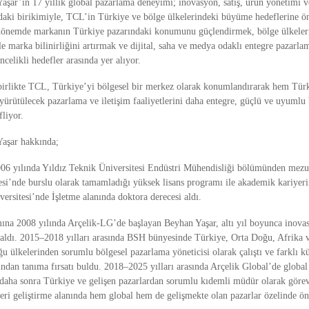
aşar’ın 17 yıllık global pazarlama deneyimi; inovasyon, satış, ürün yönetimi 
ındaki birikimiyle, TCL’in Türkiye ve bölge ülkelerindeki büyüme hedeflerine ö
dönemde markanın Türkiye pazarındaki konumunu güçlendirmek, bölge ülkeleri
yle marka bilinirliğini artırmak ve dijital, saha ve medya odaklı entegre pazarla
celikli hedefler arasında yer alıyor.
irlikte TCL, Türkiye’yi bölgesel bir merkez olarak konumlandırarak hem Tür
yürütülecek pazarlama ve iletişim faaliyetlerini daha entegre, güçlü ve uyumlu 
fliyor.
Yaşar hakkında;
006 yılında Yıldız Teknik Üniversitesi Endüstri Mühendisliği bölümünden mez
esi’nde burslu olarak tamamladığı yüksek lisans programı ile akademik kariyeri
ersitesi’nde İşletme alanında doktora derecesi aldı.
ına 2008 yılında Arçelik-LG’de başlayan Beyhan Yaşar, altı yıl boyunca inovas
 aldı. 2015–2018 yılları arasında BSH bünyesinde Türkiye, Orta Doğu, Afrika 
u ülkelerinden sorumlu bölgesel pazarlama yöneticisi olarak çalıştı ve farklı kü
ından tanıma fırsatı buldu. 2018–2025 yılları arasında Arçelik Global’de globa
aha sonra Türkiye ve gelişen pazarlardan sorumlu kıdemli müdür olarak görev
ileri geliştirme alanında hem global hem de gelişmekte olan pazarlar özelinde 