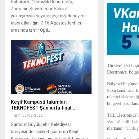
Roborock, "Temizlik Roborock'a,
Zamanın Sevdiklerine Kalsın!"
yaklaşımıyla hayata geçirdiği deneyim
alanı etkinliğini 7-16 Ağustos tarihleri
arasında İzmir Opti..
Türkiye’deki beşi
Electronics, bölg
Bölgesel büyüme s
Pazarlama Liderli
tüketici elektroni
Keşif Kampüsü takımları
bölgesel pazarlama
TEKNOFEST Şanlıurfa finali..
TCL Electronics’i
Tarih: 06/08/2026
sürdürülebilir hal
Samsun Büyükşehir Belediyesi
markanın “Türkiye
bünyesinde faaliyet gösteren Keşif
Kampüsü, Türkiye'nin en büyük havacılık,