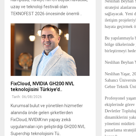
Neslihan Beyhan Y
uzay ve teknoloji festivali olan
stratejisi alanlar
TEKNOFEST 2026 öncesinde önemli ..
sağlayacak. Yeni 
iletişim projeleri
hayata geçirmek ön
Bu yapılanmayla b
bölge ülkelerinde 
birleştirmeyi hede
Neslihan Beyhan 
Neslihan Yaşar, 2
Sabancı Üniversit
FixCloud, NVIDIA GH200 NVL
Gebze Teknik Üniv
teknolojisini Türkiye’d..
Tarih: 06/08/2026
Profesyonel yaşam
ekiplerinde görev
Kurumsal bulut ve yönetilen hizmetler
Devletler Topluluğ
alanında önde gelen şirketlerden
dinamiklerini yak
FixCloud, NVIDIA’nın yapay zekâ
yönetimi müdürü d
uygulamaları için geliştirdiği GH200 NVL
pazarlama stratej
Superchip teknolojisini Tü..