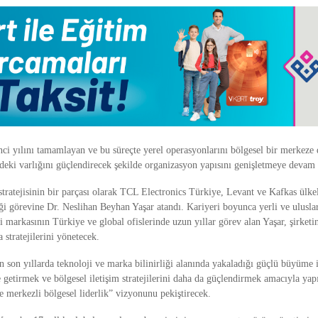
nci yılını tamamlayan ve bu süreçte yerel operasyonlarını bölgesel bir merkez
edeki varlığını güçlendirecek şekilde organizasyon yapısını genişletmeye devam 
tratejisinin bir parçası olarak TCL Electronics Türkiye, Levant ve Kafkas ülk
ği görevine Dr. Neslihan Beyhan Yaşar atandı. Kariyeri boyunca yerli ve uluslar
ği markasının Türkiye ve global ofislerinde uzun yıllar görev alan Yaşar, şirke
 stratejilerini yönetecek.
n son yıllarda teknoloji ve marka bilinirliği alanında yakaladığı güçlü büyüme 
e getirmek ve bölgesel iletişim stratejilerini daha da güçlendirmek amacıyla yap
 merkezli bölgesel liderlik” vizyonunu pekiştirecek.