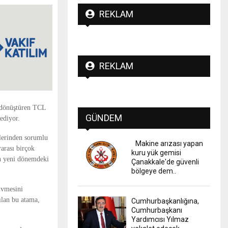
REKLAM
REKLAM
e dönüştüren TCL
GÜNDEM
ediyor.
elerinden sorumlu
Makine arızası yapan
arası birçok
kuru yük gemisi
tin yeni dönemdeki
Çanakkale'de güvenli
bölgeye dem..
ivmesini
ılan bu atama,
Cumhurbaşkanlığına,
Cumhurbaşkanı
Yardımcısı Yılmaz