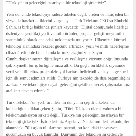
“Türkiye'nin geleceğini tasarlayan bir teknoloji şirketiyiz”
Yeni dönemde teknolojiyi sadece tüketen değil, üreten ve ihraç eden bir 
vizyonla hareket ettiklerini vurgulayan Türk Telekom CEO’su Ebubekir 
Şahin, iş birliği hakkında şunları kaydetti: “Dijital dönüşümde liderliği 
üstleniyor, yenilikçi yerli ve milli ürünler, projeler geliştirmeyi milli 
sorumluluk olarak ana odak noktamızda tutuyoruz. Ülkemizin küresel 
teknoloji alanındaki rekabet gücünü artıracak, yerli ve milli haberleşme 
cihazı üretimi de bu anlamda kırmızı çizgimizdir. Sayın 
Cumhurbaşkanımızın dijitalleşme ve yerlileşme vizyonu doğrultusunda 
çok kıymetli bir iş birliğine imza attık. Bu güçlü birliktelik sayesinde 
yerli ve milli cihaz projemizin yol haritası belirlendi ve hayata geçmesi 
için ilk somut adımları atıldı. Türkiye’nin teknolojide dışa bağımlılığını 
azaltacak ve teknolojiye dayalı geleceğini şekillendirecek çalışmalarımız 
aralıksız devam edecek.”
Türk Telekom’un yerli ürünlerinin dünyanın çeşitli ülkelerinde 
kullandığına dikkat çeken Şahin; “Türk Telekom olarak yalnızca bir 
telekomünikasyon şirketi değil, Türkiye'nin geleceğini tasarlayan bir 
teknoloji şirketiyiz. İştiraklerimiz Argela ve Netsia’nın ileri teknolojiler 
alanındaki 70’i aşkın uluslararası patenti, bu konudaki inovasyon 
gücümüzün en büyük kanıtıdır. Dünyanın dev teknoloji şirketleriyle 