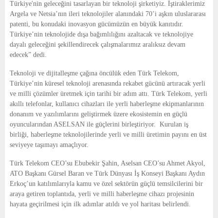
Türkiye'nin geleceğini tasarlayan bir teknoloji şirketiyiz. İştiraklerimiz 
Argela ve Netsia’nın ileri teknolojiler alanındaki 70’i aşkın uluslararası 
patenti, bu konudaki inovasyon gücümüzün en büyük kanıtıdır. 
Türkiye’nin teknolojide dışa bağımlılığını azaltacak ve teknolojiye 
dayalı geleceğini şekillendirecek çalışmalarımız aralıksız devam 
edecek” dedi.
Teknoloji ve dijitalleşme çağına öncülük eden Türk Telekom, 
Türkiye’nin küresel teknoloji arenasında rekabet gücünü artıracak yerli 
ve milli çözümler üretmek için tarihi bir adım attı. Türk Telekom, yerli 
akıllı telefonlar, kullanıcı cihazları ile yerli haberleşme ekipmanlarının 
donanım ve yazılımlarını geliştirmek üzere ekosistemin en güçlü 
oyuncularından ASELSAN ile güçlerini birleştiriyor.  Kurulan iş 
birliği, haberleşme teknolojilerinde yerli ve milli üretimin payını en üst 
seviyeye taşımayı amaçlıyor.
Türk Telekom CEO’su Ebubekir Şahin, Aselsan CEO’su Ahmet Akyol, 
ATO Başkanı Gürsel Baran ve Türk Dünyası İş Konseyi Başkanı Aydın 
Erkoç’un katılımlarıyla kamu ve özel sektörün güçlü temsilcilerini bir 
araya getiren toplantıda, yerli ve milli haberleşme cihazı projesinin 
hayata geçirilmesi için ilk adımlar atıldı ve yol haritası belirlendi.