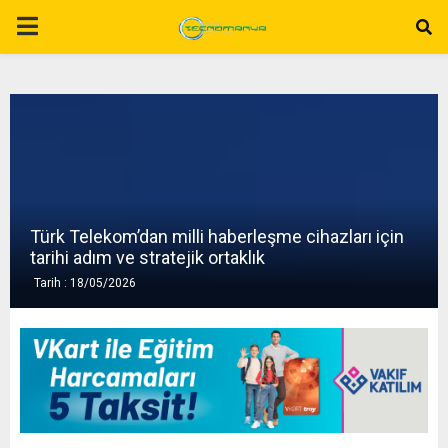
P
R
I
M
Türk Telekom’dan milli haberleşme cihazları için
A
tarihi adım ve stratejik ortaklık
Tarih : 18/05/2026
R
Y
M