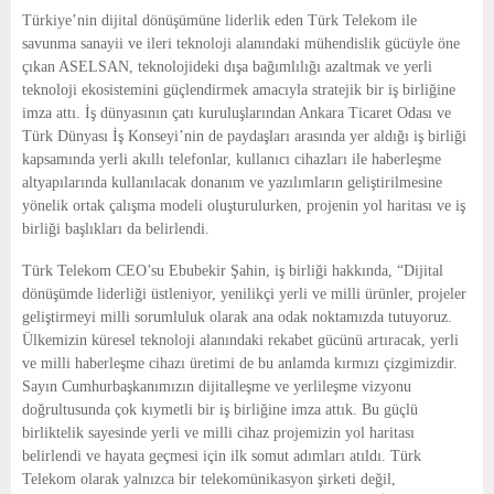
E
Türkiye’nin dijital dönüşümüne liderlik eden Türk Telekom ile 
savunma sanayii ve ileri teknoloji alanındaki mühendislik gücüyle öne 
N
çıkan ASELSAN, teknolojideki dışa bağımlılığı azaltmak ve yerli 
teknoloji ekosistemini güçlendirmek amacıyla stratejik bir iş birliğine 
imza attı. İş dünyasının çatı kuruluşlarından Ankara Ticaret Odası ve 
U
Türk Dünyası İş Konseyi’nin de paydaşları arasında yer aldığı iş birliği 
kapsamında yerli akıllı telefonlar, kullanıcı cihazları ile haberleşme 
altyapılarında kullanılacak donanım ve yazılımların geliştirilmesine 
yönelik ortak çalışma modeli oluşturulurken, projenin yol haritası ve iş 
birliği başlıkları da belirlendi.
Türk Telekom CEO’su Ebubekir Şahin, iş birliği hakkında, “Dijital 
dönüşümde liderliği üstleniyor, yenilikçi yerli ve milli ürünler, projeler 
geliştirmeyi milli sorumluluk olarak ana odak noktamızda tutuyoruz. 
Ülkemizin küresel teknoloji alanındaki rekabet gücünü artıracak, yerli 
ve milli haberleşme cihazı üretimi de bu anlamda kırmızı çizgimizdir. 
Sayın Cumhurbaşkanımızın dijitalleşme ve yerlileşme vizyonu 
doğrultusunda çok kıymetli bir iş birliğine imza attık. Bu güçlü 
birliktelik sayesinde yerli ve milli cihaz projemizin yol haritası 
belirlendi ve hayata geçmesi için ilk somut adımları atıldı. Türk 
Telekom olarak yalnızca bir telekomünikasyon şirketi değil, 