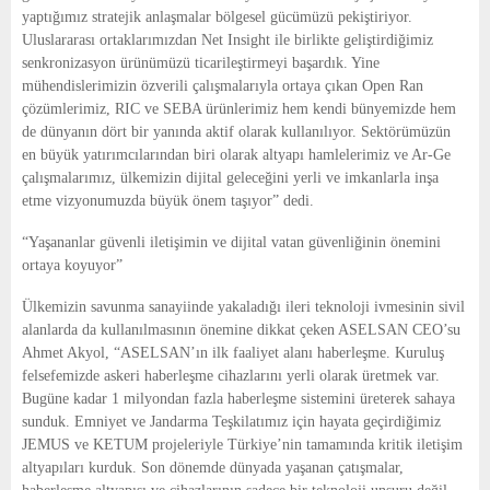
yaptığımız stratejik anlaşmalar bölgesel gücümüzü pekiştiriyor. 
Uluslararası ortaklarımızdan Net Insight ile birlikte geliştirdiğimiz 
senkronizasyon ürünümüzü ticarileştirmeyi başardık. Yine 
mühendislerimizin özverili çalışmalarıyla ortaya çıkan Open Ran 
çözümlerimiz, RIC ve SEBA ürünlerimiz hem kendi bünyemizde hem 
de dünyanın dört bir yanında aktif olarak kullanılıyor. Sektörümüzün 
en büyük yatırımcılarından biri olarak altyapı hamlelerimiz ve Ar-Ge 
çalışmalarımız, ülkemizin dijital geleceğini yerli ve imkanlarla inşa 
etme vizyonumuzda büyük önem taşıyor” dedi.
“Yaşananlar güvenli iletişimin ve dijital vatan güvenliğinin önemini 
ortaya koyuyor”
Ülkemizin savunma sanayiinde yakaladığı ileri teknoloji ivmesinin sivil 
alanlarda da kullanılmasının önemine dikkat çeken ASELSAN CEO’su 
Ahmet Akyol, “ASELSAN’ın ilk faaliyet alanı haberleşme. Kuruluş 
felsefemizde askeri haberleşme cihazlarını yerli olarak üretmek var. 
Bugüne kadar 1 milyondan fazla haberleşme sistemini üreterek sahaya 
sunduk. Emniyet ve Jandarma Teşkilatımız için hayata geçirdiğimiz 
JEMUS ve KETUM projeleriyle Türkiye’nin tamamında kritik iletişim 
altyapıları kurduk. Son dönemde dünyada yaşanan çatışmalar, 