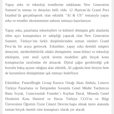
E
Yapay zeka ve teknoloji trendlerine odaklanan New Generation
Summit’in teması ve detayları belli oldu. 12 Haziran’da Grand Pera
N
İstanbul’da gerçekleşecek olan etkinlik “AI & US” temasıyla yapay
zeka ve trendler ekosisteminin nabzını tutmaya hazırlanıyor.
U
Yapay zeka, pazarlama teknolojileri ve kültürel dönüşüm gibi alanlarda
zihin açıcı konuşmalara ev sahipliği yapacak olan New Generation
Summit, Türkiye’nin farklı disiplinlerinden uzman isimleri Grand
Pera’da bir araya getirecek. Etkinlikte; yapay zeka destekli müşteri
deneyimi, sürdürülebilirlik odaklı dönüşümler, insan bilinci ve teknoloji
etkileşimi, yeni nesil içerik üretim modelleri gibi birçok konu
konuşmacılar tarafından ele alınacak. Dijital çağın gerektirdiği çok
boyutlu bakış açısını odağına alan etkinlik, AI çağında hem bireyin hem
de kurumların dönüşümüne ışık tutmayı hedefliyor.
Etkinlikte; FutureBright Group Kurucu Ortağı Akan Abdula, Lenovo
Türkiye Pazarlama ve İletişimden Sorumlu Genel Müdür Yardımcısı
Banu Soyak, Consciouslab Founder’ı Kayhan Dural, Mimeda Genel
Direktörü Kına Demirel ve Havas Türkiye CGO’su ve Bilgi
Üniversitesi Öğretim Üyesi Cüneyt Devrim başta olmak üzere alanında
uzman birçok önemli isim konuşmacı olarak yer alacak.