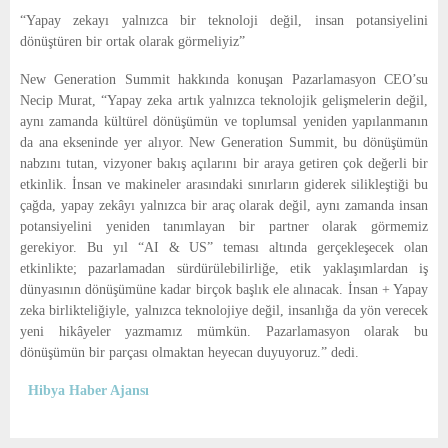
“Yapay zekayı yalnızca bir teknoloji değil, insan potansiyelini
dönüştüren bir ortak olarak görmeliyiz”
New Generation Summit hakkında konuşan Pazarlamasyon CEO’su
Necip Murat, “Yapay zeka artık yalnızca teknolojik gelişmelerin değil,
aynı zamanda kültürel dönüşümün ve toplumsal yeniden yapılanmanın
da ana ekseninde yer alıyor. New Generation Summit, bu dönüşümün
nabzını tutan, vizyoner bakış açılarını bir araya getiren çok değerli bir
etkinlik. İnsan ve makineler arasındaki sınırların giderek silikleştiği bu
çağda, yapay zekâyı yalnızca bir araç olarak değil, aynı zamanda insan
potansiyelini yeniden tanımlayan bir partner olarak görmemiz
gerekiyor. Bu yıl “AI & US” teması altında gerçekleşecek olan
etkinlikte; pazarlamadan sürdürülebilirliğe, etik yaklaşımlardan iş
dünyasının dönüşümüne kadar birçok başlık ele alınacak. İnsan + Yapay
zeka birlikteliğiyle, yalnızca teknolojiye değil, insanlığa da yön verecek
yeni hikâyeler yazmamız mümkün. Pazarlamasyon olarak bu
dönüşümün bir parçası olmaktan heyecan duyuyoruz.” dedi.
Hibya Haber Ajansı