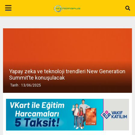
P
R
I
M
Yapay zeka ve teknoloji trendleri New Generation
A
Summit’te konuşulacak
Tarih : 13/06/2025
R
Y
M