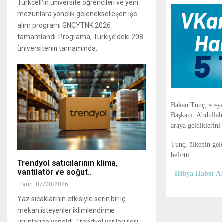
Turkcell'in üniversite öğrencileri ve yeni
mezunlara yönelik gelenekselleşen işe
alım programı GNÇYTNK 2026
tamamlandı. Programa, Türkiye’deki 208
üniversitenin tamamında..
Bakan Tunç, sosy
Başkanı Abdullah 
araya geldiklerini 
Tunç, ülkenin gel
belirtti.
Trendyol satıcılarının klima,
vantilatör ‎ve soğut..
Hibya Haber Aj
Tarih: 07/08/2026
Yaz sıcaklarının etkisiyle serin bir iç
mekan isteyenler iklimlendirme
ürünlerine yöneldi, ‎Trendyol verileri ilgili